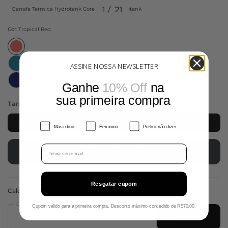
1
21
Garrafa Termica Hydrotank Core 946ml Hydrotank
Cor:
Tropical Red
ASSINE NOSSA NEWSLETTER
Ganhe
10% Off
​
na
sua primeira compra
Tamanho:
UN
UN
Gênero
Masculino
Feminino
Prefiro não dizer
Email
Adicionar ao carrinho
Resgatar cupom
Calcular frete
CEP
Cupom válido para a primeira compra. Desconto máximo concedido de R$70,00.
Calcular