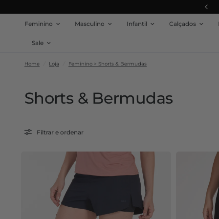
Frete Grátis em pedidos acima de R$ 599
Feminino
Masculino
Infantil
Calçados
Sale
Home
/
Loja
/
Feminino > Shorts & Bermudas
Shorts & Bermudas
Filtrar e ordenar