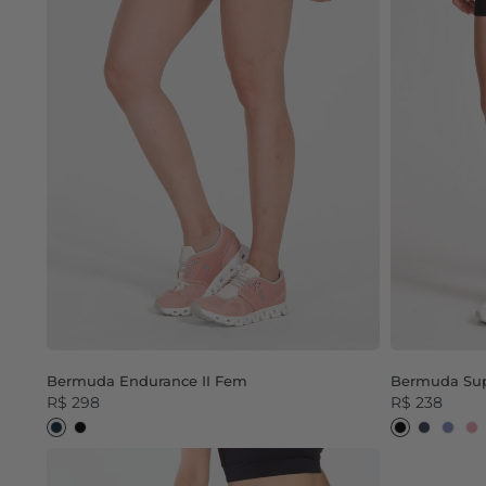
Bermuda Endurance II Fem
Bermuda Sup
R$ 298
R$ 238
Dark Navy
Black
Black
Dress Blue
Moonlight Blue
Ash 