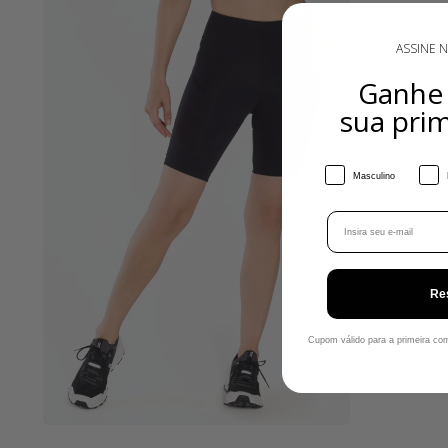
ASSINE 
Ganh
sua pri
Gênero
Masculino
Email
Re
Cupom válido para a primeira c