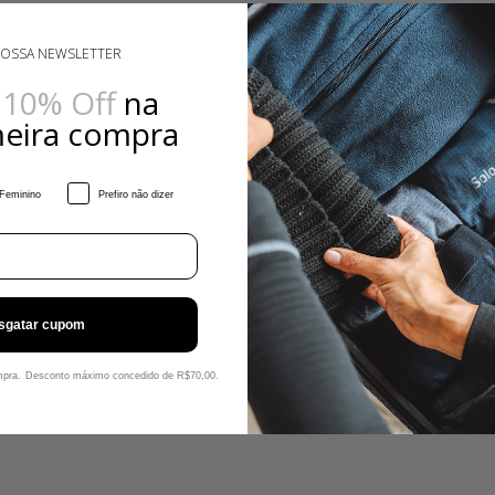
NOSSA NEWSLETTER
e
10% Off
na
meira compra
Feminino
Prefiro não dizer
sgatar cupom
ompra. Desconto máximo concedido de R$70,00.