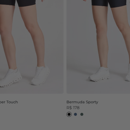
er Touch
Bermuda Sporty
R$ 178
Rosh
Preto
Az Shark
Vd Army