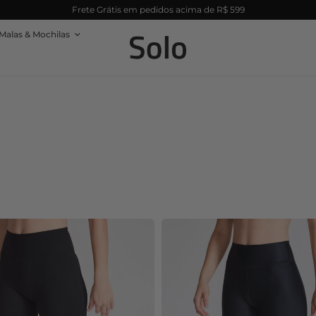
Viaje com menos peso e mais liberdade
Malas & Mochilas