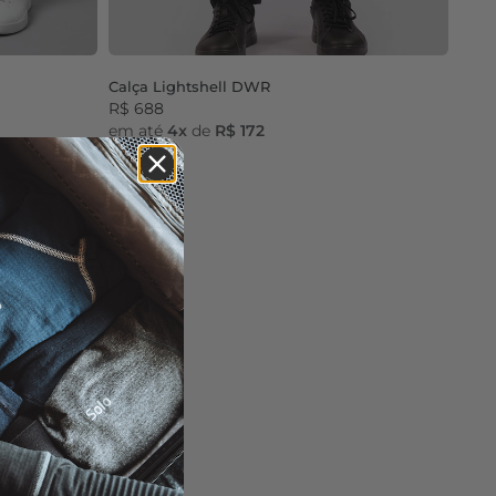
Calça Lightshell DWR
R$ 688
em até
4x
de
R$ 172
Dark Navy
Black