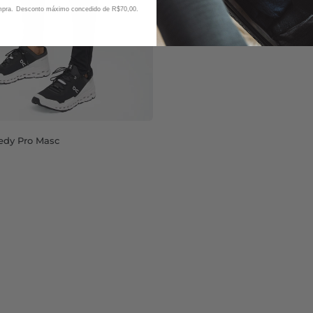
ompra. Desconto máximo concedido de R$70,00.
edy Pro Masc