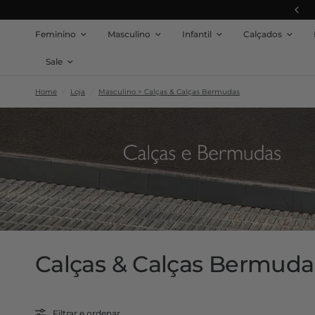
Viaje com menos peso e mais liberdade
Feminino
Masculino
Infantil
Calçados
Sale
Home
/
Loja
/
Masculino > Calças & Calças Bermudas
Calças & Calças Bermuda
Filtrar e ordenar