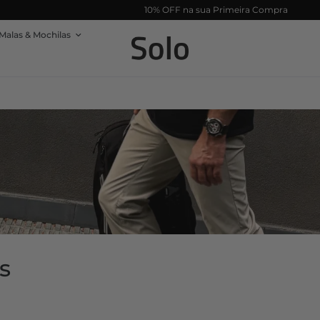
10% OFF na sua Primeira Compra
Malas & Mochilas
s