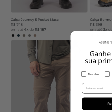
Calça Journey 5 Pocket Masc
Calça Bermu
R$ 748
R$ 398
em até
4x
de
R$ 187
em até
2x
d
Black
Dark Navy
Dark Olive
Castle Rock
Wallnut
Preto
Chumbo
Olive
ASSINE 
Ganh
sua pri
Gênero
Masculino
Email
Re