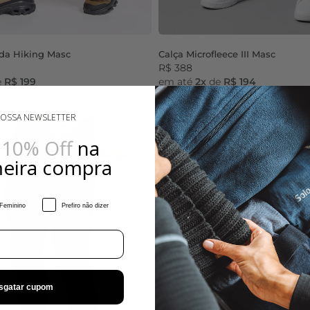
da Hiking Masc
Calça Microfleece III Masc
R$ 388
e
R$ 199
em até
2x
de
R$ 194
Preto
Dark Navy
NOSSA NEWSLETTER
e
10% Off
na
meira compra
Feminino
Prefiro não dizer
sgatar cupom