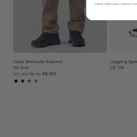
Cupom válido para a primeira c
Legging Spe
Calça Bermuda Explorer
R$ 198
R$ 848
em até
5x
de
R$ 169
Black
Dark Navy
Dark Olive
Wallnut