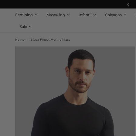
10% OFF na sua Primeira Compra
Feminino
Masculino
Infantil
Calçados
Sale
Home
/
Blusa Finest Merino Masc