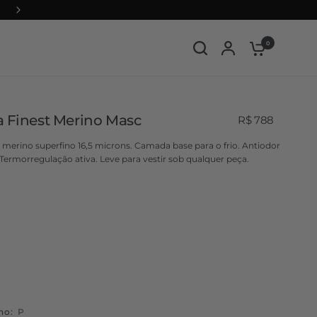
Viaje com menos peso e mais liberdade
0
a Finest Merino Masc
R$ 788
ã merino superfino 16,5 microns. Camada base para o frio. Antiodor
 Termorregulação ativa. Leve para vestir sob qualquer peça.
k
ho:
P