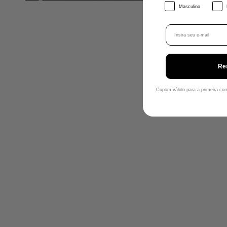
Gênero
Masculino
Email
Re
Cupom válido para a primeira c