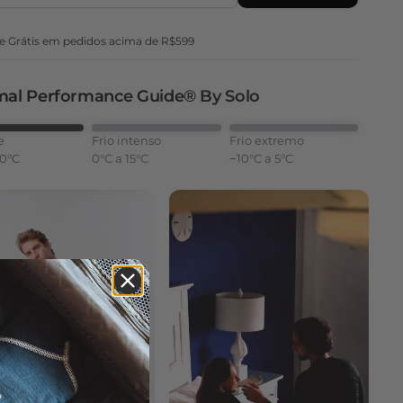
e Grátis em pedidos acima de R$599
al Performance Guide® By Solo
e
Frio intenso
Frio extremo
20°C
0°C a 15°C
−10°C a 5°C