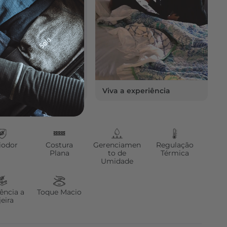
ira os detalhes
Viva a experiência
iodor
Costura
Gerenciamen
Regulação
Plana
to de
Térmica
Umidade
ência a
Toque Macio
jeira