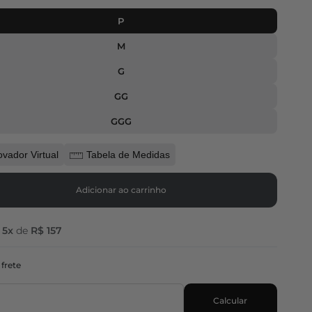
P
M
G
GG
GGG
ovador Virtual
Tabela de Medidas
Adicionar ao carrinho
é
5x
de
R$ 157
 frete
Calcular