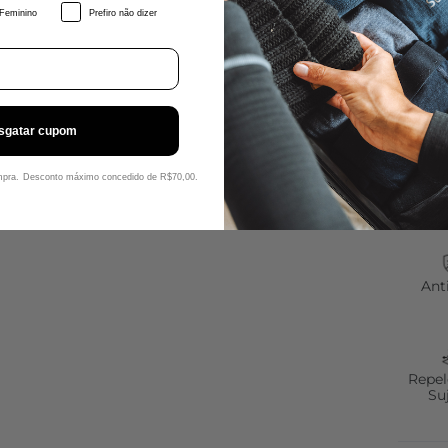
Feminino
Prefiro não dizer
sgatar cupom
Conf
ompra. Desconto máximo concedido de R$70,00.
Ant
Repel
Su