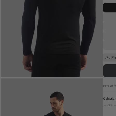
Pr
em at
Calcular
CEP