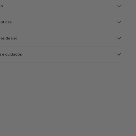
ão
ísticas
ões de uso
s e cuidados