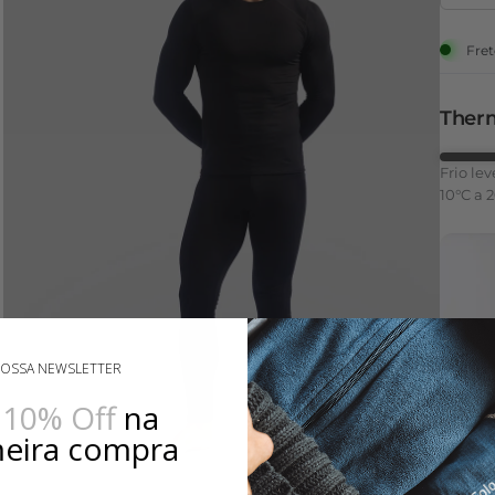
Fret
Therm
Frio lev
10°C a 
NOSSA NEWSLETTER
e
10% Off
na
meira compra