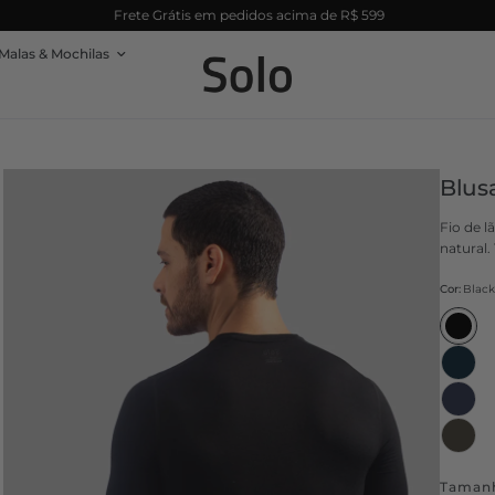
Frete Grátis em pedidos acima de R$ 599
Malas & Mochilas
Blus
Fio de l
natural.
Cor:
Blac
Taman