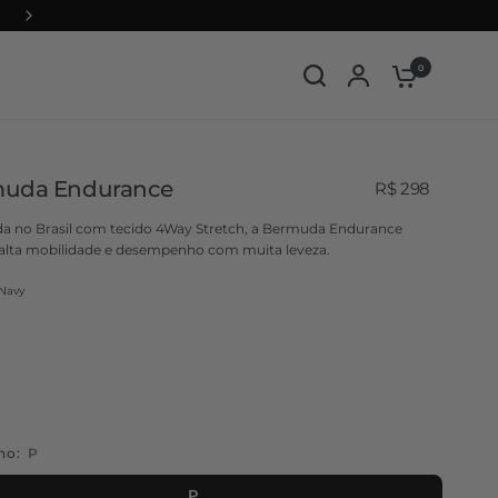
Viaje com menos peso e mais liberdade
0
uda Endurance
R$ 298
da no Brasil com tecido 4Way Stretch, a Bermuda Endurance
 alta mobilidade e desempenho com muita leveza.
Navy
ho:
P
P