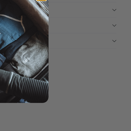
ão
ões de uso
s e cuidados