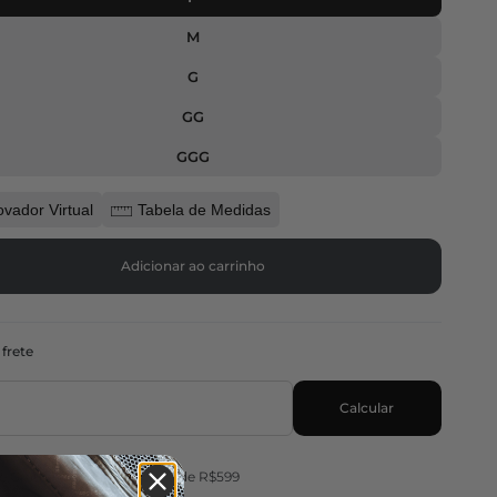
M
G
GG
GGG
ovador Virtual
Tabela de Medidas
Adicionar ao carrinho
 frete
Calcular
e Grátis em pedidos acima de R$599