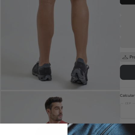
Pr
Calcular
CEP
Fret