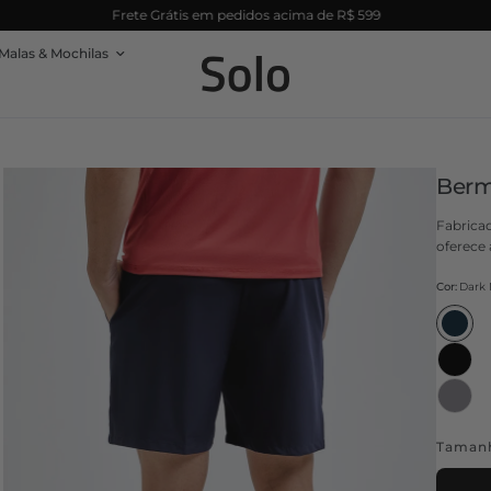
Frete Grátis em pedidos acima de R$ 599
Malas & Mochilas
Berm
Fabrica
oferece
Cor:
Dark 
Taman