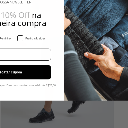
NOSSA NEWSLETTER
Descriç
e
10% Off
na
meira compra
Indicaç
Feminino
Prefiro não dizer
Materiai
sgatar cupom
ompra. Desconto máximo concedido de R$70,00.