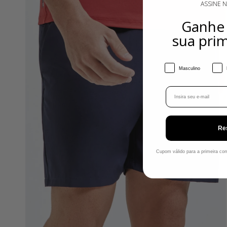
ASSINE 
Ganh
sua pri
Gênero
Masculino
Email
Re
Cupom válido para a primeira c