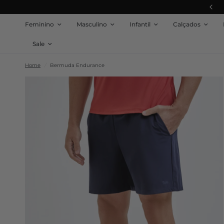
10% OFF na sua Primeira Compra
Feminino
Masculino
Infantil
Calçados
Sale
Home
/
Bermuda Endurance