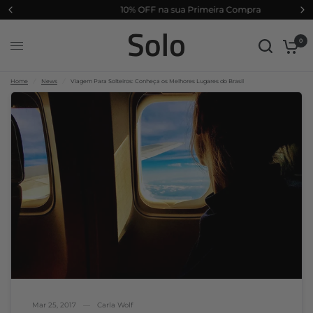
10% OFF na sua Primeira Compra
Compartil
Viagem Para Solteiros: Conheça os Melhores Lugares do Brasil
har:
0
Home
/
News
/
Viagem Para Solteiros: Conheça os Melhores Lugares do Brasil
Mar 25, 2017
Carla Wolf