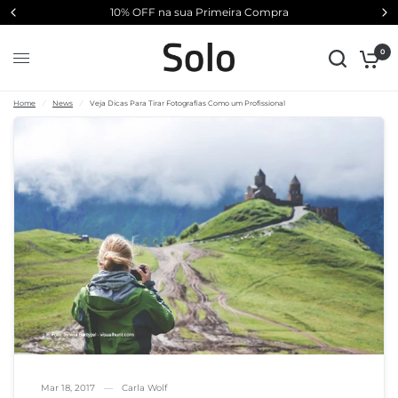
10% OFF na sua Primeira Compra
Compartil
Veja Dicas Para Tirar Fotografias Como um Profissional
har:
0
Home
/
News
/
Veja Dicas Para Tirar Fotografias Como um Profissional
Mar 18, 2017
Carla Wolf