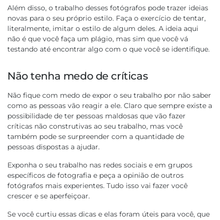
sua primeira compra
Além disso, o trabalho desses fotógrafos pode trazer ideias
novas para o seu próprio estilo. Faça o exercício de tentar,
literalmente, imitar o estilo de algum deles. A ideia aqui
Gênero
Masculino
Feminino
Prefiro não dizer
não é que você faça um plágio, mas sim que você vá
testando até encontrar algo com o que você se identifique.
Email
Não tenha medo de críticas
Resgatar cupom
Não fique com medo de expor o seu trabalho por não saber
como as pessoas vão reagir a ele. Claro que sempre existe a
Cupom válido para a primeira compra. Desconto máximo concedido de R$70,00.
possibilidade de ter pessoas maldosas que vão fazer
críticas não construtivas ao seu trabalho, mas você
também pode se surpreender com a quantidade de
pessoas dispostas a ajudar.
Exponha o seu trabalho nas redes sociais e em grupos
específicos de fotografia e peça a opinião de outros
fotógrafos mais experientes. Tudo isso vai fazer você
crescer e se aperfeiçoar.
Se você curtiu essas dicas e elas foram úteis para você, que