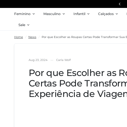
Frete Grátis em pedidos acima de R$ 599
Feminino
Masculino
Infantil
Calçados
Por que Escolher as Roupas Certas Pode Transformar Sua Experi
Sale
Home
/
News
/
Por que Escolher as Roupas Certas Pode Transformar Sua 
Aug 23, 2024
Carla Wolf
Por que Escolher as 
Certas Pode Transfor
Experiência de Viag