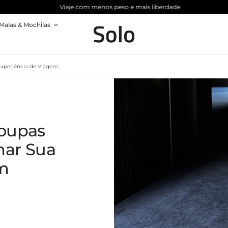
Viaje com menos peso e mais liberdade
Malas & Mochilas
ência de Viagem
Experiência de Viagem
Roupas
mar Sua
em