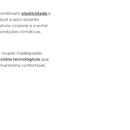
e combinam
elasticidade
e
ável e seco durante
tura corporal e a evitar
ondições climáticas.
r roupas inadequadas
ecidos tecnológicos
que
 mantenha confortável,