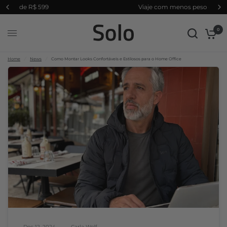
Viaje com menos peso e mais liberdade
Compartil
Como Montar Looks Confortáveis e Estilosos para o Home Office
har:
0
Home
/
News
/
Como Montar Looks Confortáveis e Estilosos para o Home Office
Dec 12, 2024
Carla Wolf