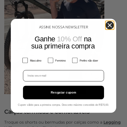
ASSINE NOSSA NEWSLETTER
Ganhe
10% Off
​
na
sua primeira compra
Gênero
Masculino
Feminino
Prefiro não dizer
Email
Resgatar cupom
Cupom válido para a primeira compra. Desconto máximo concedido de R$70,00.
Calças térmicas e confortáveis
Troque os shorts ou bermudas por calças como a
Legging